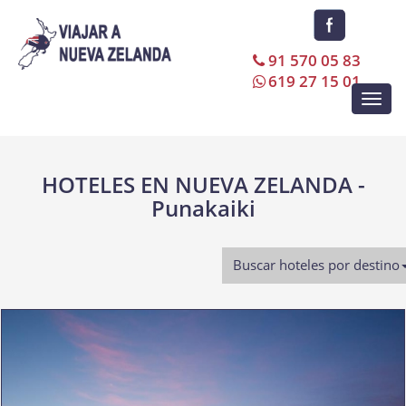
91 570 05 83
619 27 15 01
Toggl
navig
HOTELES EN NUEVA ZELANDA -
Punakaiki
Buscar hoteles por destino