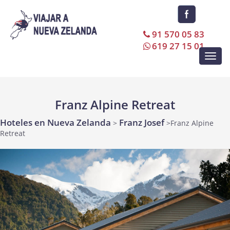
91 570 05 83
619 27 15 01
Toggl
navig
Franz Alpine Retreat
Hoteles en Nueva Zelanda
Franz Josef
>
>Franz Alpine
Retreat