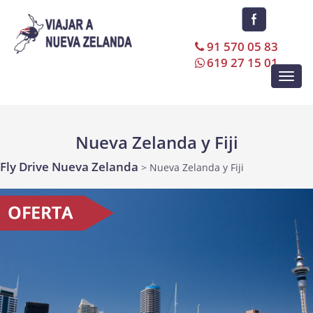
91 570 05 83
619 27 15 01
Toggl
navig
Nueva Zelanda y Fiji
Fly Drive Nueva Zelanda
> Nueva Zelanda y Fiji